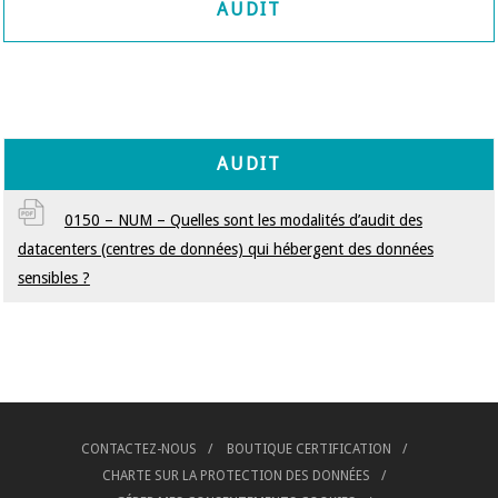
AUDIT
AUDIT
0150 – NUM – Quelles sont les modalités d’audit des
datacenters (centres de données) qui hébergent des données
sensibles ?
CONTACTEZ-NOUS
BOUTIQUE CERTIFICATION
CHARTE SUR LA PROTECTION DES DONNÉES